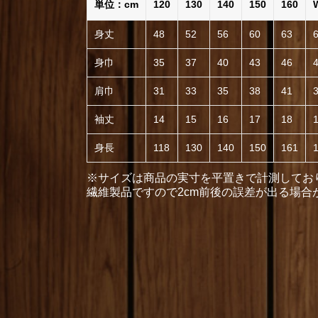
単位：cm
120
130
140
150
160
身丈
48
52
56
60
63
身巾
35
37
40
43
46
肩巾
31
33
35
38
41
袖丈
14
15
16
17
18
身長
118
130
140
150
161
※サイズは商品の実寸を平置きで計測してお
繊維製品ですので2cm前後の誤差が出る場合