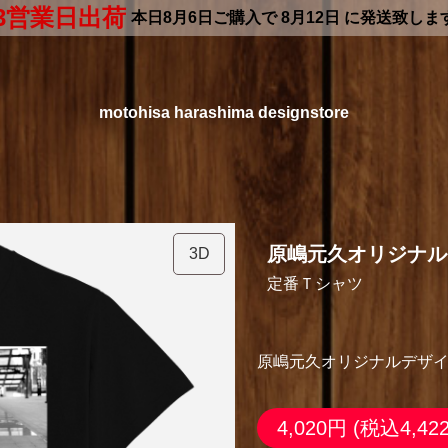
3営業日出荷
本日
8月6日
ご購入で
8月12日
に発送致しま
motohisa harashima designstore
原嶋元久オリジナルデザ
3D
定番Ｔシャツ
原嶋元久オリジナルデザイ
4,020円
(税込4,42