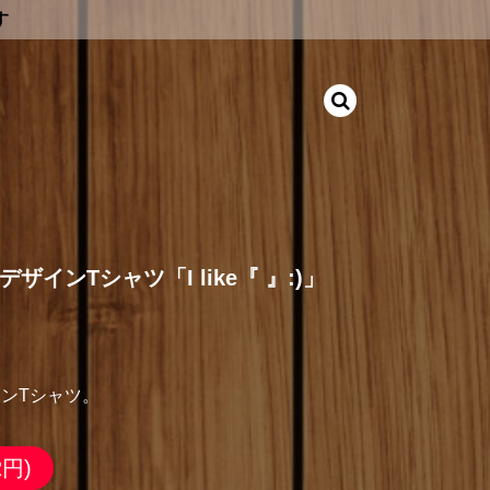
す
インTシャツ「I like『 』:)」
ンTシャツ。
2円)