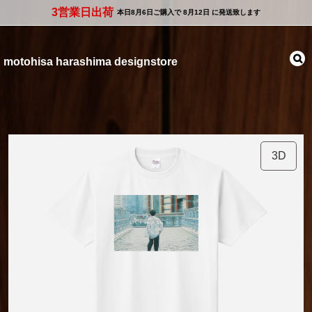
3営業日出荷
本日
8月6日
ご購入で
8月12日
に発送致します
motohisa harashima designstore
3D