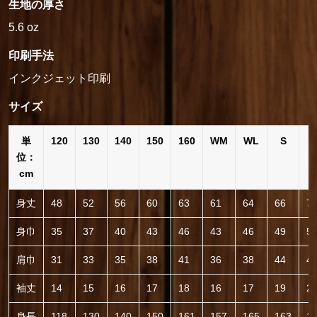
生地の厚さ
5.6 oz
印刷手法
インクジェット印刷
サイズ
単
120
130
140
150
160
WM
WL
S
位：
cm
身丈
48
52
56
60
63
61
64
66
7
身巾
35
37
40
43
46
43
46
49
5
肩巾
31
33
35
38
41
36
38
44
4
袖丈
14
15
16
17
18
16
17
19
2
身長
118
130
140
150
161
157
165
163
1