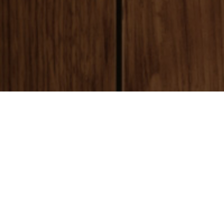
payment
お支払い方法
銀行振込(前払い)
ご入金確認後
に製作開始となります。 振込手数料はお客様ご負担とな
ります。ご了承ください。
代金引換(後払い)